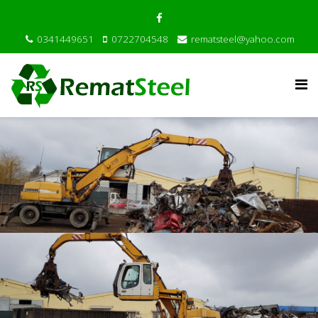
0341449651
0722704548
rematsteel@yahoo.com